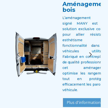
Aménagemen
bois
it est
ent
L’aménagement boi
 pour
signé MANY est un
solution exclusive conçu
arges
pour allier résistance
 et
esthétisme e
fonctionnalité dans le
véhicules utilitaires
Fabriqué en contreplaqu
de qualité professionnelle
ns
cet aménagemen
optimise les rangement
tout en protégean
efficacement les parois d
véhicule.
Plus d'informations