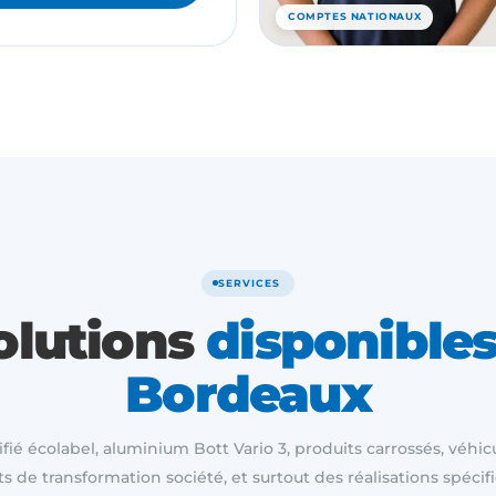
COMPTES NATIONAUX
SERVICES
olutions
disponibles
Bordeaux
ifié écolabel, aluminium Bott Vario 3, produits carrossés, véhic
its de transformation société, et surtout des réalisations spécifi