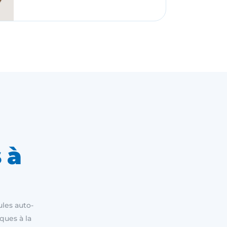
 à
ules auto-
ques à la