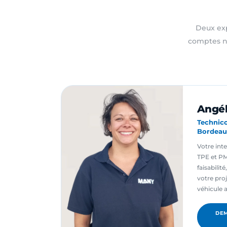
Deux exp
comptes na
Angél
Technic
Bordeau
Votre inte
TPE et PM
faisabilit
votre proj
véhicule
DEM