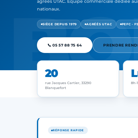
BO
agréés UTAC. Équipe commerciale dédiée aux
nationaux.
SIÈGE DEPUIS 1979
AGRÉÉS UTAC
PEFC · F
📞 05 57 88 75 64
PRENDRE REND
20
L
rue Jacques Cartier, 33290
8h-1
Blanquefort
RÉPONSE RAPIDE