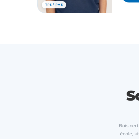
TPE / PME
S
Bois cert
école, k