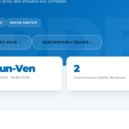
RD
 pros, des artisans aux comptes
SC
DEVIS GRATUIT
EZ-VOUS →
RENCONTRER L'ÉQUIPE ↓
un-Ven
2
2h30 · 13h30-17h30
Commerciaux dédiés Bordeaux