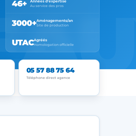
EAU
46+
Années d'expertise
Au service des pros
3000+
Aménagements/an
Site de production
UTAC
Agréés
Homologation officielle
05 57 88 75 64
Téléphone direct agence