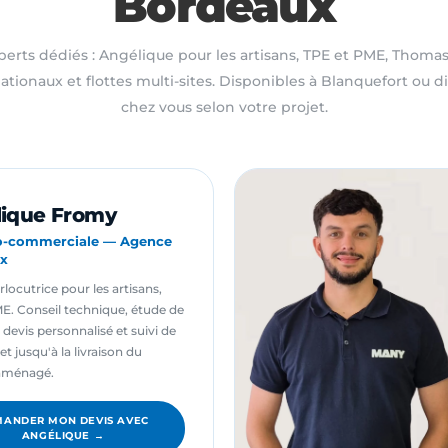
Bordeaux
erts dédiés : Angélique pour les artisans, TPE et PME, Thomas
tionaux et flottes multi-sites. Disponibles à Blanquefort ou 
chez vous selon votre projet.
ique Fromy
o-commerciale — Agence
x
rlocutrice pour les artisans,
E. Conseil technique, étude de
é, devis personnalisé et suivi de
et jusqu'à la livraison du
 aménagé.
ANDER MON DEVIS AVEC
ANGÉLIQUE →